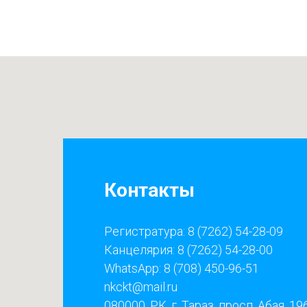
Контакты
Регистратура: 8 (7262) 54-28-09
Канцелярия: 8 (7262) 54-28-00
WhatsApp: 8 (708) 450-96-51
nkckt@mail.ru
080000, РК, г. Тараз, просп. Абая, 19