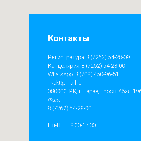
Контакты
Регистратура: 8 (7262) 54-28-09
Канцелярия: 8 (7262) 54-28-00
WhatsApp: 8 (708) 450-96-51
nkckt@mail.ru
080000, РК, г. Тараз, просп. Абая, 19
Факс
8 (7262) 54-28-00
Пн-Пт — 8:00-17:30